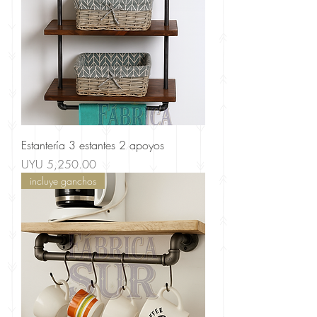
Estantería 3 estantes 2 apoyos
Price
UYU 5,250.00
incluye ganchos