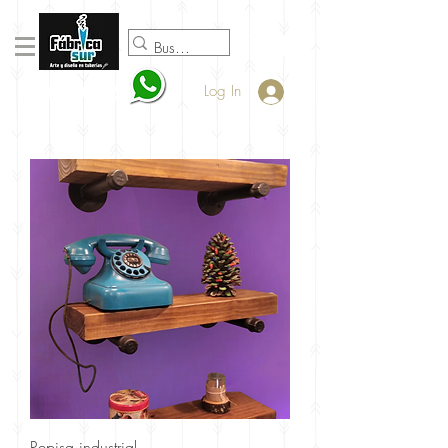
098920932
Log In
Repisa industrial