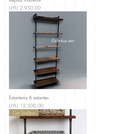
Price
UYU 2,950.00
Estantería 6 estantes
Price
UYU 12,500.00
Con Toallero