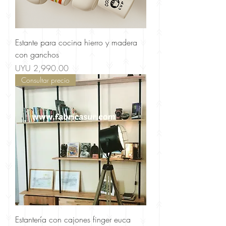
Estante para cocina hierro y madera
con ganchos
Price
UYU 2,990.00
Consultar precio
Estantería con cajones finger euca