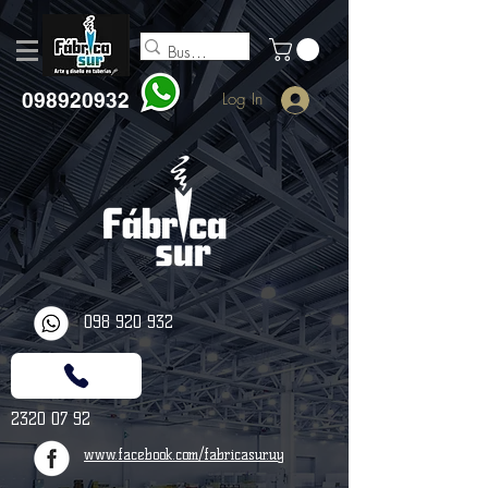
098920932
Log In
098 920 932
2320 07 92
www.facebook.com/fabricasur.uy