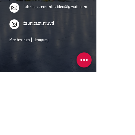
fabricasurmontevideo@gmail.com
fabricasurmvd
Montevideo | Uruguay
FÁBRICA SUR
"DISEÑO EN HIERRO Y MADERA"
098920932
Terminos y condiciones