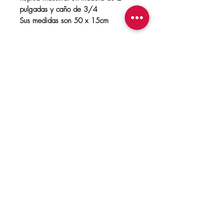
pulgadas y caño de 3/4
Sus medidas son 50 x 15cm
Personalizar
Se pueden personalizar medidas y colores.
Volver a la tienda
FÁBRICA SUR
"DISEÑO EN HIERRO Y MADERA"
098920932
Terminos y condiciones
MONTEVIDEO | URUGUAY
©2023 by FT. Proudly created with
Wix.com