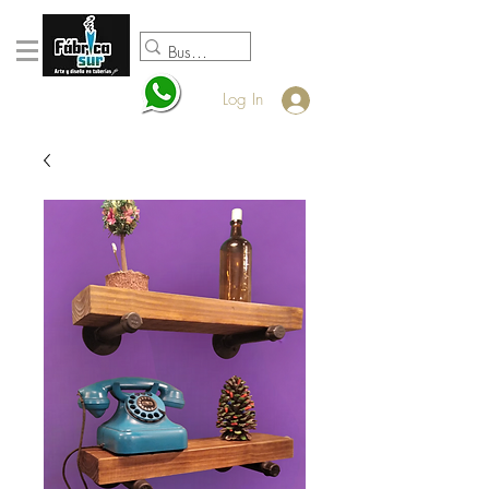
098920932
Log In