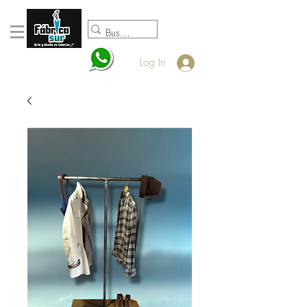
098920932
Log In