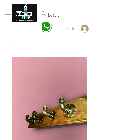
098920932
Log In