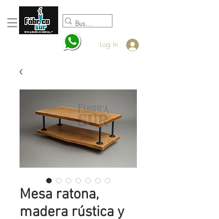
098920932
Log In
Mesa ratona,
madera rústica y