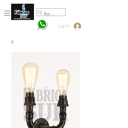
098920932
Log In