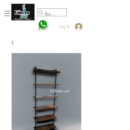
098920932
Log In