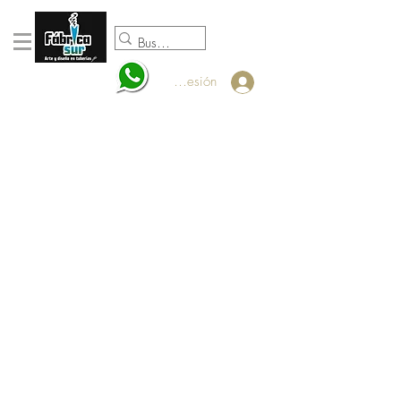
098920932
Iniciar sesión