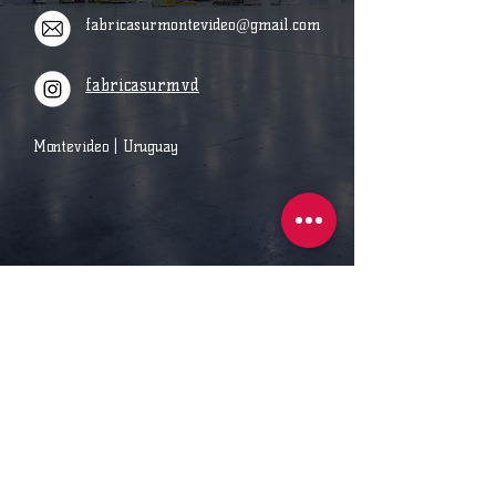
fabricasurmontevideo@gmail.com
fabricasurmvd
Montevideo | Uruguay
FÁBRICA SUR
"DISEÑO EN HIERRO Y MADERA"
098920932
Terminos y condiciones