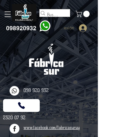
098920932
Iniciar sesión
098 920 932
2320 07 92
www.facebook.com/fabricasur.uy