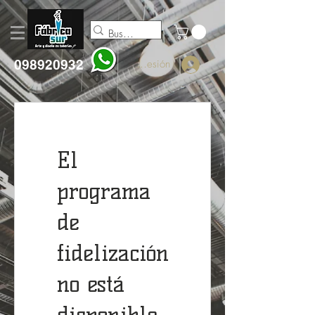
098920932
Iniciar sesión
El
programa
de
fidelización
no está
disponible.