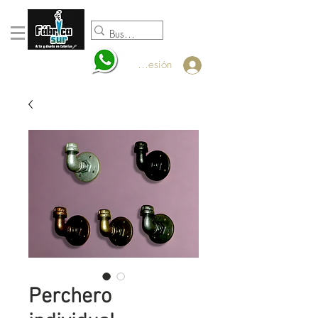
098920932
Iniciar sesión
Perchero