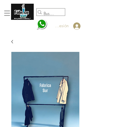
098920932
Iniciar sesión