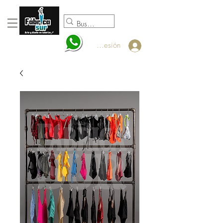
098920932
Iniciar sesión