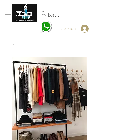
098920932
Iniciar sesión