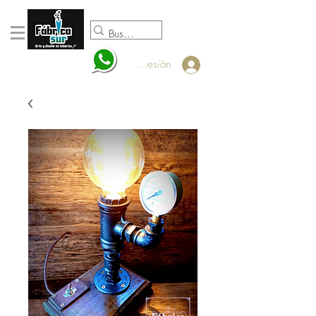
098920932
Iniciar sesión