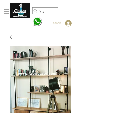
098920932
Iniciar sesión